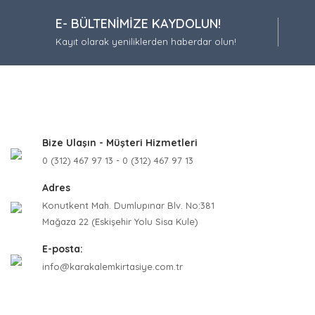
Ürün resmi
E- BÜLTENİMİZE KAYDOLUN!
Ürün açıkla
Kayıt olarak yeniliklerden haberdar olun!
Ürün bilgil
Ürün fiyatı
Bu ürüne be
Bize Ulaşın - Müşteri Hizmetleri
0 (312) 467 97 13 - 0 (312) 467 97 13
Adres
Konutkent Mah. Dumlupınar Blv. No:381
Mağaza 22 (Eskişehir Yolu Sisa Kule)
E-posta:
info@karakalemkirtasiye.com.tr