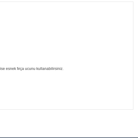
se esnek fırça ucunu kullanabilirsiniz.
düğünüz noktaları öneri formunu kullanarak tarafımıza
apın!