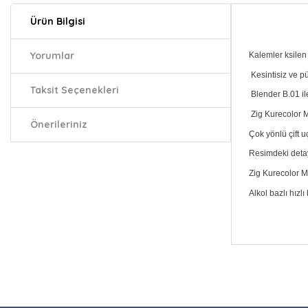
Ürün Bilgisi
Yorumlar
Kalemler ksilen
Kesintisiz ve p
Taksit Seçenekleri
Blender B.01 ile
Zig Kurecolor 
Önerileriniz
Çok yönlü çift u
Resimdeki detayl
Zig Kurecolor 
Alkol bazlı hızl
Bu ürünün fiy
iletebilirsiniz.
Görüş ve öneri