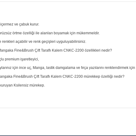
 içermez ve çabuk kurur.
ürüzsüz örtme özelliği ile alanları boyamak için mükemmeldir.
 renkleri açabilir ve renk geçişleri uyguluyabilirsiniz.
Mangaka Fine&Brush Çift Taraflı Kalem CNKC-2200 özellikleri nedir?
çlu premium işaretleyici,
arınız için ince uç, Manga, lastik damgalama ve fırça yazılarını renklendirmek için i
Mangaka Fine&Brush Çift Taraflı Kalem CNKC-2200 mürekkep özelliği nedir?
ı kuruyan Ksilensiz mürekep.
at bilgisi, resim, ürün açıklamalarında ve diğer konularda yetersiz gör
Bu ürüne ilk yorumu siz y
leriniz için teşekkür ederiz.