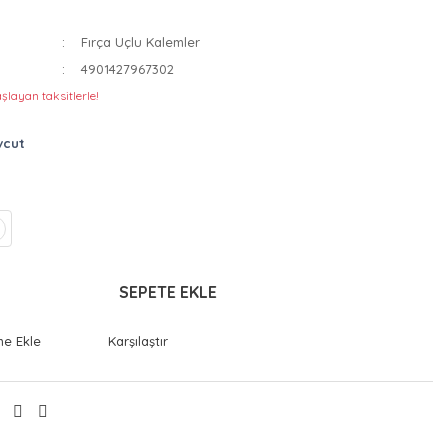
Fırça Uçlu Kalemler
4901427967302
şlayan taksitlerle!
vcut
SEPETE EKLE
Karşılaştır