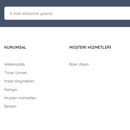
 kalitesiz, bozuk veya görüntülenemiyor.
Yorum Yaz
masında eksik bilgiler bulunuyor.
erinde hatalar bulunuyor.
 diğer sitelerden daha pahalı.
nzer farklı alternatifler olmalı.
KURUMSAL
MÜŞTERİ HİZMETLERİ
Hakkımızda
Bize Ulaşın
Ticari Ünvan
Gönder
İnsan Kaynakları
Kariyer
Müşteri Hizmetleri
İletişim