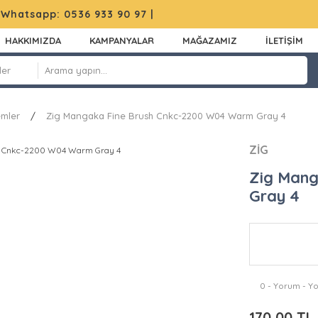
|
Whatsapp: 0536 933 90 97
|
HAKKIMIZDA
KAMPANYALAR
MAĞAZAMIZ
İLETİŞİM
emler
Zig Mangaka Fine Brush Cnkc-2200 W04 Warm Gray 4
ZİG
Zig Man
Gray 4
0 - Yorum - Y
170,00 TL