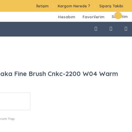
İletişim
Kargom Nerede ?
Sipariş Takibi
Sepetim
Hesabım
Favorilerim
gaka Fine Brush Cnkc-2200 W04 Warm
orum Yap