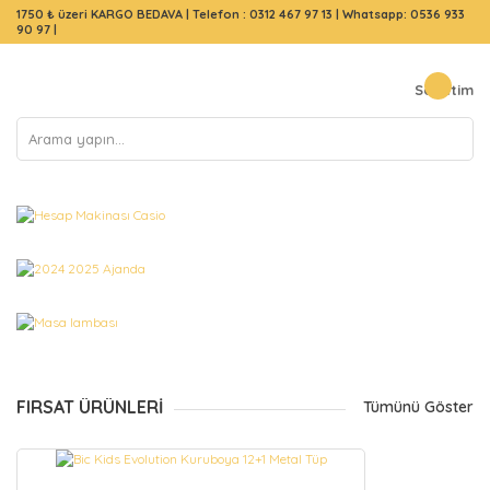
1750 ₺ üzeri KARGO BEDAVA |
Telefon : 0312 467 97 13
|
Whatsapp: 0536 933
90 97
|
Sepetim
FIRSAT ÜRÜNLERİ
Tümünü Göster