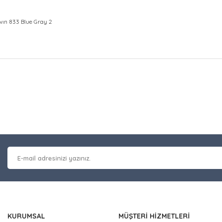
wın 833 Blue Gray 2
at bilgisi, resim, ürün açıklamalarında ve diğer konularda yetersiz gör
Bu ürüne ilk yorumu siz y
leriniz için teşekkür ederiz.
 kalitesiz, bozuk veya görüntülenemiyor.
Yorum Yaz
masında eksik bilgiler bulunuyor.
erinde hatalar bulunuyor.
 diğer sitelerden daha pahalı.
nzer farklı alternatifler olmalı.
KURUMSAL
MÜŞTERİ HİZMETLERİ