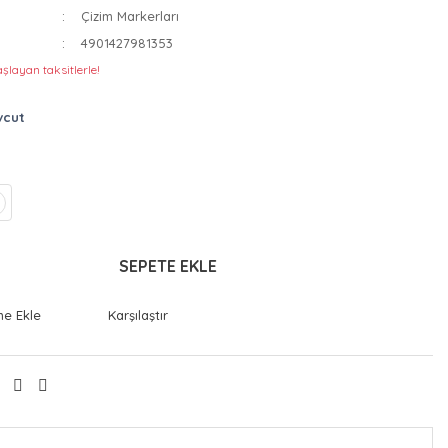
Çizim Markerları
4901427981353
şlayan taksitlerle!
vcut
SEPETE EKLE
Karşılaştır