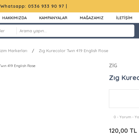
|
Whatsapp: 0536 933 90 97
|
HAKKIMIZDA
KAMPANYALAR
MAĞAZAMIZ
İLETİŞİM
izim Markerları
Zıg Kurecolor Twın 419 English Rose
ZİG
Zıg Kurec
0 - Yorum - Y
120,00 TL