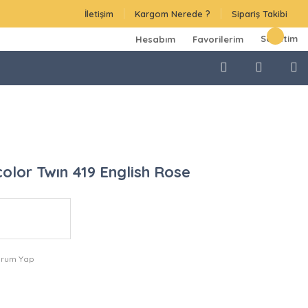
İletişim
Kargom Nerede ?
Sipariş Takibi
Sepetim
Hesabım
Favorilerim
olor Twın 419 English Rose
orum Yap