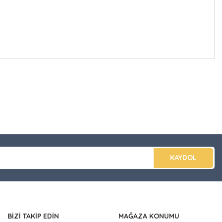
düğünüz noktaları öneri formunu kullanarak tarafımıza
apın!
KAYDOL
BİZİ TAKİP EDİN
MAĞAZA KONUMU