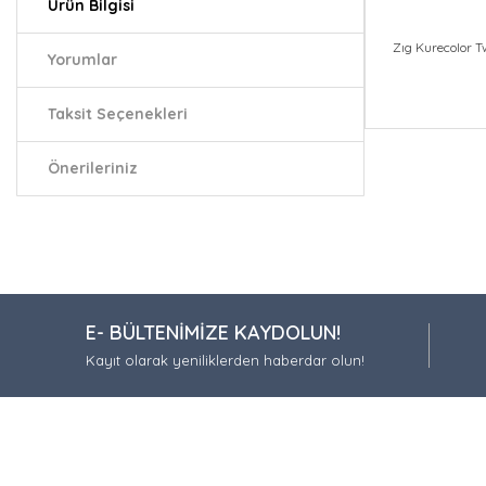
Ürün Bilgisi
Zıg Kurecolor T
Yorumlar
Taksit Seçenekleri
Bu ürünün fiy
iletebilirsiniz.
Önerileriniz
Görüş ve öneri
Ürün resmi
Ürün açıkla
Ürün bilgil
E- BÜLTENİMİZE KAYDOLUN!
Ürün fiyatı
Kayıt olarak yeniliklerden haberdar olun!
Bu ürüne be