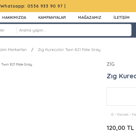
|
Whatsapp: 0536 933 90 97
|
HAKKIMIZDA
KAMPANYALAR
MAĞAZAMIZ
İLETİŞİM
izim Markerları
Zıg Kurecolor Twın 821 Pale Gray
ZİG
Zıg Kure
0 - Yorum - Y
120,00 TL