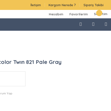
İletişim
Kargom Nerede ?
Sipariş Takibi
Sepetim
Hesabım
Favorilerim
color Twın 821 Pale Gray
orum Yap