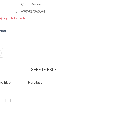
Çizim Markerları
4901427960341
şlayan taksitlerle!
vcut
SEPETE EKLE
Karşılaştır