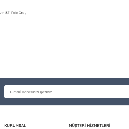
wın 821 Pale Gray
at bilgisi, resim, ürün açıklamalarında ve diğer konularda yetersiz gör
Bu ürüne ilk yorumu siz y
leriniz için teşekkür ederiz.
 kalitesiz, bozuk veya görüntülenemiyor.
Yorum Yaz
masında eksik bilgiler bulunuyor.
erinde hatalar bulunuyor.
 diğer sitelerden daha pahalı.
nzer farklı alternatifler olmalı.
KURUMSAL
MÜŞTERİ HİZMETLERİ