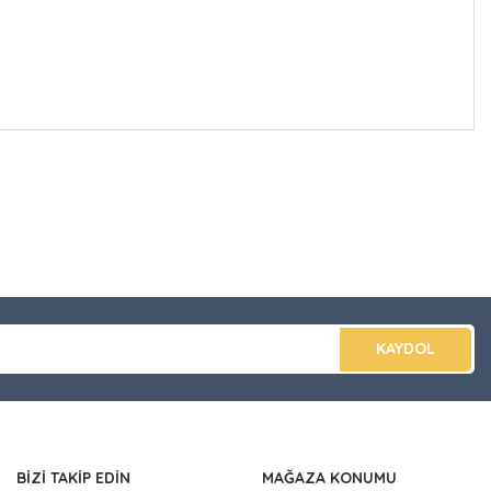
düğünüz noktaları öneri formunu kullanarak tarafımıza
apın!
KAYDOL
BİZİ TAKİP EDİN
MAĞAZA KONUMU