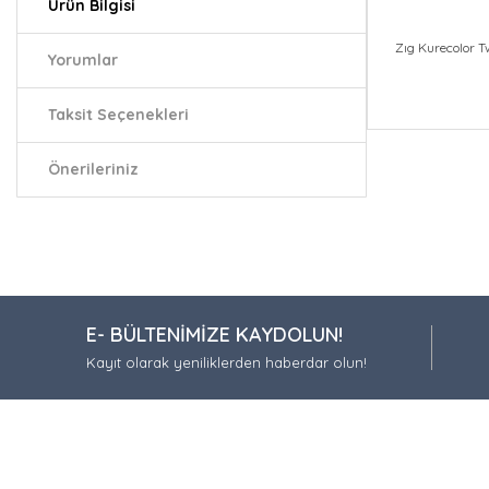
Ürün Bilgisi
Zıg Kurecolor T
Yorumlar
Taksit Seçenekleri
Bu ürünün fiy
iletebilirsiniz.
Önerileriniz
Görüş ve öneri
Ürün resmi
Ürün açıkla
Ürün bilgil
E- BÜLTENİMİZE KAYDOLUN!
Ürün fiyatı
Kayıt olarak yeniliklerden haberdar olun!
Bu ürüne be