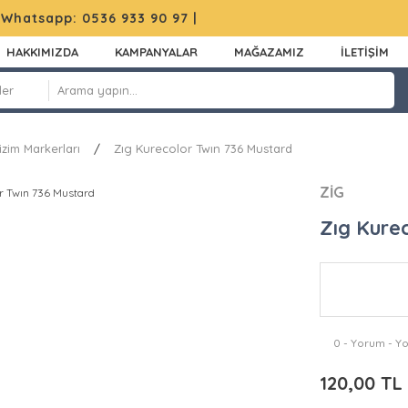
|
Whatsapp: 0536 933 90 97
|
HAKKIMIZDA
KAMPANYALAR
MAĞAZAMIZ
İLETİŞİM
izim Markerları
Zıg Kurecolor Twın 736 Mustard
ZİG
Zıg Kure
0 - Yorum - Y
120,00 TL