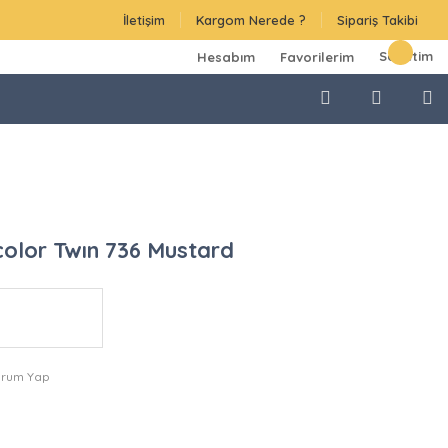
İletişim
Kargom Nerede ?
Sipariş Takibi
Sepetim
Hesabım
Favorilerim
color Twın 736 Mustard
orum Yap