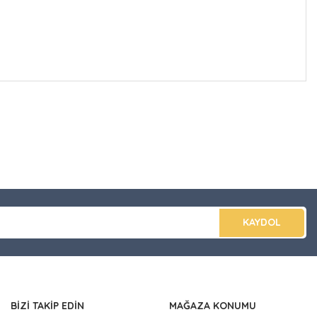
düğünüz noktaları öneri formunu kullanarak tarafımıza
apın!
KAYDOL
BİZİ TAKİP EDİN
MAĞAZA KONUMU