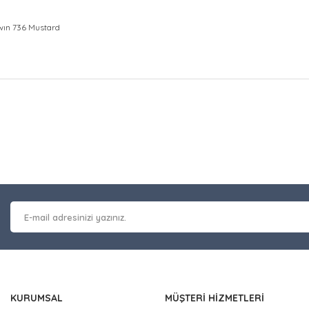
Twın 736 Mustard
at bilgisi, resim, ürün açıklamalarında ve diğer konularda yetersiz gör
Bu ürüne ilk yorumu siz y
leriniz için teşekkür ederiz.
 kalitesiz, bozuk veya görüntülenemiyor.
Yorum Yaz
masında eksik bilgiler bulunuyor.
erinde hatalar bulunuyor.
 diğer sitelerden daha pahalı.
nzer farklı alternatifler olmalı.
KURUMSAL
MÜŞTERİ HİZMETLERİ