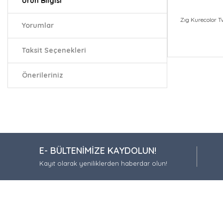
Ürün Bilgisi
Zıg Kurecolor 
Yorumlar
Taksit Seçenekleri
Bu ürünün fiy
iletebilirsiniz.
Önerileriniz
Görüş ve öneri
Ürün resmi
Ürün açıkla
Ürün bilgil
E- BÜLTENİMİZE KAYDOLUN!
Ürün fiyatı
Kayıt olarak yeniliklerden haberdar olun!
Bu ürüne be