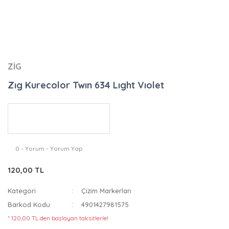
ZİG
Zıg Kurecolor Twın 634 Lıght Vıolet
0 - Yorum - Yorum Yap
120,00 TL
Kategori
Çizim Markerları
Barkod Kodu
4901427981575
* 120,00 TL den başlayan taksitlerle!