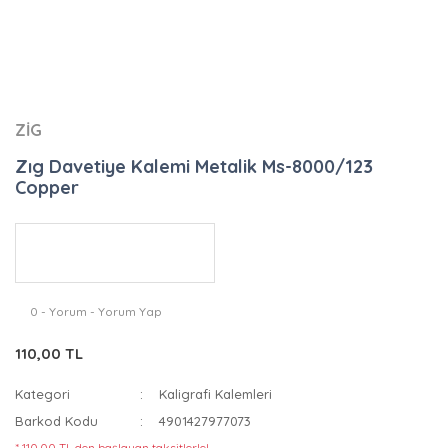
ZİG
Zıg Davetiye Kalemi Metalik Ms-8000/123
Copper
0 - Yorum - Yorum Yap
110,00 TL
Kategori
Kaligrafi Kalemleri
Barkod Kodu
4901427977073
* 110,00 TL den başlayan taksitlerle!