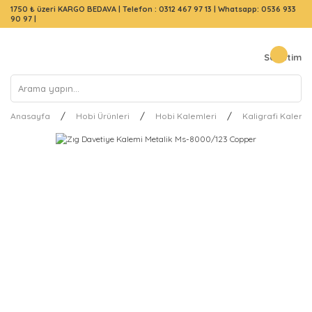
1750 ₺ üzeri KARGO BEDAVA |
Telefon : 0312 467 97 13
|
Whatsapp: 0536 933
90 97
|
Sepetim
Anasayfa
Hobi Ürünleri
Hobi Kalemleri
Kaligrafi Kalemle