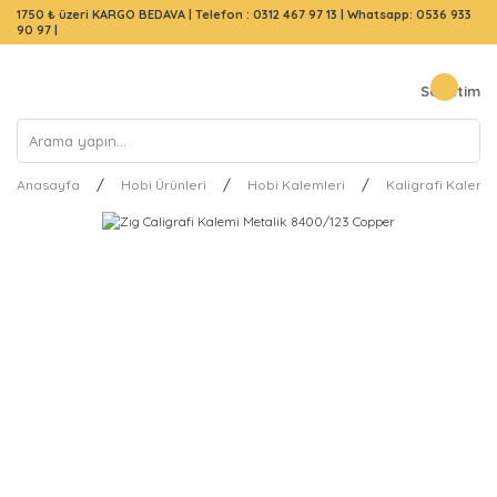
1750 ₺ üzeri KARGO BEDAVA |
Telefon : 0312 467 97 13
|
Whatsapp: 0536 933
90 97
|
Sepetim
Anasayfa
Hobi Ürünleri
Hobi Kalemleri
Kaligrafi Kalemle