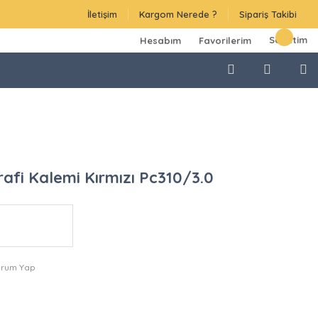
İletişim
Kargom Nerede ?
Sipariş Takibi
Sepetim
Hesabım
Favorilerim
rafi Kalemi Kırmızı Pc310/3.0
orum Yap