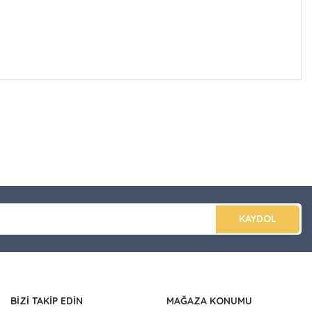
düğünüz noktaları öneri formunu kullanarak tarafımıza
apın!
KAYDOL
BİZİ TAKİP EDİN
MAĞAZA KONUMU