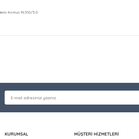
alemi Kırmızı Pc310/3.0
at bilgisi, resim, ürün açıklamalarında ve diğer konularda yetersiz gör
Bu ürüne ilk yorumu siz y
leriniz için teşekkür ederiz.
 kalitesiz, bozuk veya görüntülenemiyor.
Yorum Yaz
masında eksik bilgiler bulunuyor.
erinde hatalar bulunuyor.
 diğer sitelerden daha pahalı.
nzer farklı alternatifler olmalı.
KURUMSAL
MÜŞTERİ HİZMETLERİ