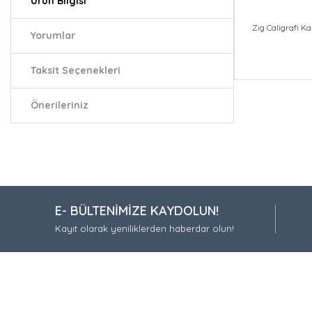
Ürün Bilgisi
Zıg Caligrafi K
Yorumlar
Taksit Seçenekleri
Bu ürünün fiy
iletebilirsiniz.
Önerileriniz
Görüş ve öneri
Ürün resmi
Ürün açıkla
Ürün bilgil
E- BÜLTENİMİZE KAYDOLUN!
Ürün fiyatı
Kayıt olarak yeniliklerden haberdar olun!
Bu ürüne be