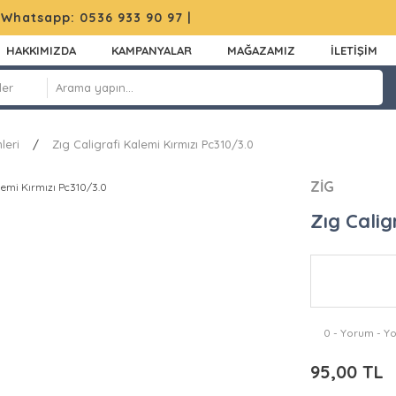
|
Whatsapp: 0536 933 90 97
|
HAKKIMIZDA
KAMPANYALAR
MAĞAZAMIZ
İLETİŞİM
leri
Zıg Caligrafi Kalemi Kırmızı Pc310/3.0
ZİG
Zıg Calig
0 - Yorum - Y
95,00 TL