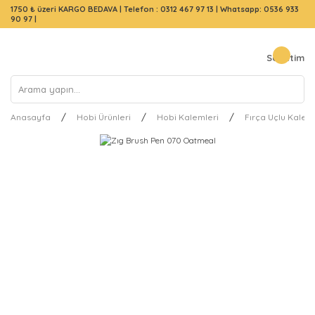
1750 ₺ üzeri KARGO BEDAVA |
Telefon : 0312 467 97 13
|
Whatsapp: 0536 933
90 97
|
Sepetim
Anasayfa
Hobi Ürünleri
Hobi Kalemleri
Fırça Uçlu Kalem