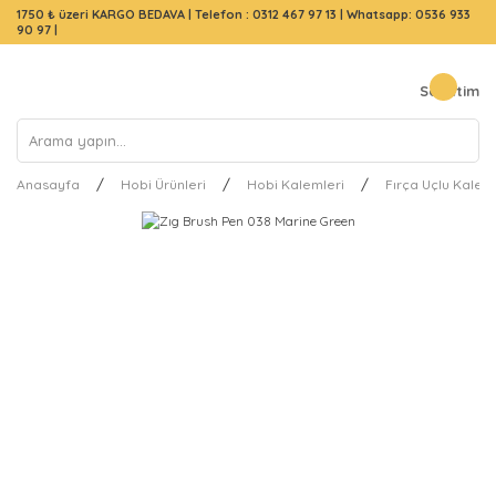
1750 ₺ üzeri KARGO BEDAVA |
Telefon : 0312 467 97 13
|
Whatsapp: 0536 933
90 97
|
Sepetim
Anasayfa
Hobi Ürünleri
Hobi Kalemleri
Fırça Uçlu Kalem