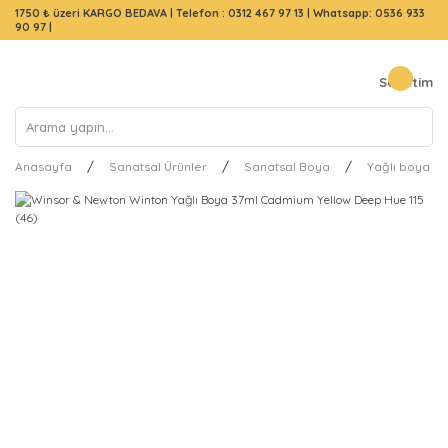
1750 ₺ üzeri KARGO BEDAVA |
Telefon : 0312 467 97 13
|
Whatsapp: 0536 933
90 97
|
Sepetim
Anasayfa
Sanatsal Ürünler
Sanatsal Boya
Yağlı boya