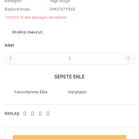
Kategori
Yağlı boya
Barkod Kodu
094376711363
* 255,00 TL den başlayan taksitlerle!
Stokta mevcut
Adet
SEPETE EKLE
Karşılaştır
PAYLAŞ: