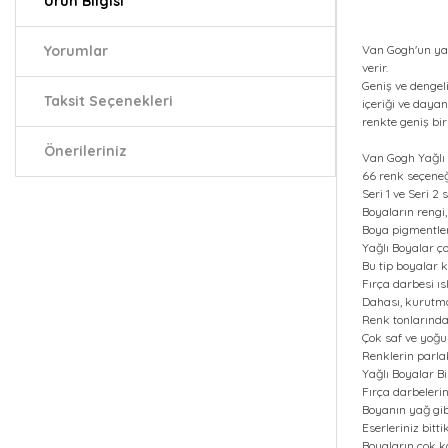
Ürün Bilgisi
Yorumlar
Van Gogh'un yağ
verir.
Geniş ve dengeli
Taksit Seçenekleri
içeriği ve dayan
renkte geniş bi
Önerileriniz
Van Gogh Yağlı 
66 renk seçeneğ
Seri 1 ve Seri 2
Boyaların rengi
Boya pigmentler
Yağlı Boyalar ç
Bu tip boyalar 
Fırça darbesi ıs
Dahası, kurutma
Renk tonlarınd
Çok saf ve yoğun
Renklerin parla
Yağlı Boyalar Bir
Fırça darbelerin
Boyanın yağ gib
Eserleriniz bitt
Boyaların çok ka