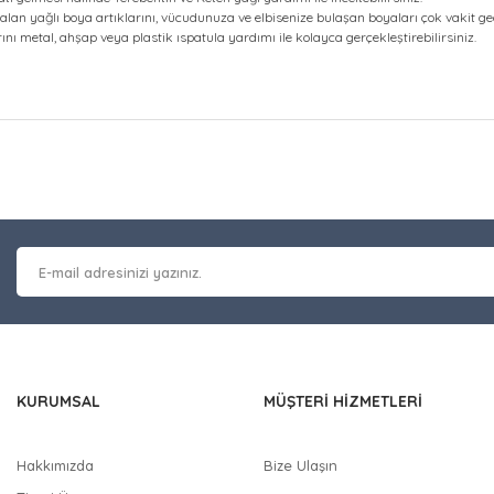
alan yağlı boya artıklarını, vücudunuza ve elbisenize bulaşan boyaları çok vakit ge
nı metal, ahşap veya plastik ıspatula yardımı ile kolayca gerçekleştirebilirsiniz.
at bilgisi, resim, ürün açıklamalarında ve diğer konularda yetersiz gör
Bu ürüne ilk yorumu siz y
leriniz için teşekkür ederiz.
 kalitesiz, bozuk veya görüntülenemiyor.
Yorum Yaz
masında eksik bilgiler bulunuyor.
erinde hatalar bulunuyor.
 diğer sitelerden daha pahalı.
nzer farklı alternatifler olmalı.
KURUMSAL
MÜŞTERİ HİZMETLERİ
Hakkımızda
Bize Ulaşın