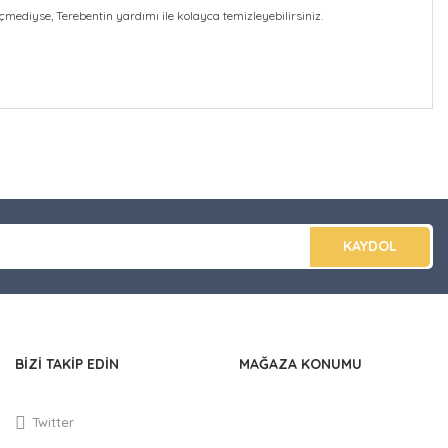
çmediyse, Terebentin yardımı ile kolayca temizleyebilirsiniz.
düğünüz noktaları öneri formunu kullanarak tarafımıza
apın!
KAYDOL
BİZİ TAKİP EDİN
MAĞAZA KONUMU
Twitter