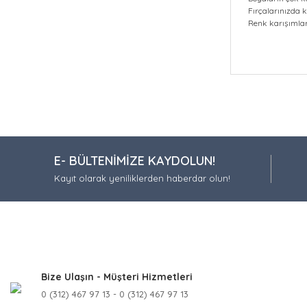
Fırçalarınızda k
Renk karışımları
Bu ürünün fiy
iletebilirsiniz.
Görüş ve öneri
Ürün resmi
E- BÜLTENİMİZE KAYDOLUN!
Ürün açıkla
Kayıt olarak yeniliklerden haberdar olun!
Ürün bilgil
Ürün fiyatı
Bu ürüne be
Bize Ulaşın - Müşteri Hizmetleri
0 (312) 467 97 13 - 0 (312) 467 97 13