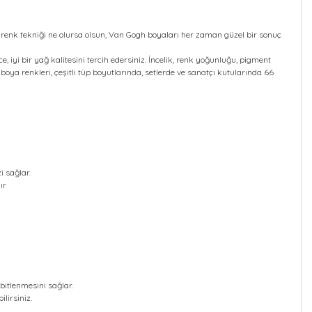
 renk tekniği ne olursa olsun, Van Gogh boyaları her zaman güzel bir sonuç
e, iyi bir yağ kalitesini tercih edersiniz. İncelik, renk yoğunluğu, pigment
boya renkleri, çeşitli tüp boyutlarında, setlerde ve sanatçı kutularında 66
 sağlar.
ır
bitlenmesini sağlar.
lirsiniz.