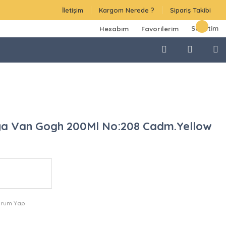
İletişim
Kargom Nerede ?
Sipariş Takibi
Sepetim
Hesabım
Favorilerim
ya Van Gogh 200Ml No:208 Cadm.Yellow
orum Yap
L