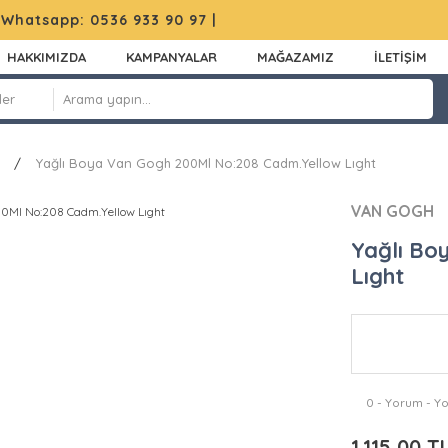
|
Whatsapp: 0536 933 90 97
|
HAKKIMIZDA
KAMPANYALAR
MAĞAZAMIZ
İLETİŞİM
Yağlı Boya Van Gogh 200Ml No:208 Cadm.Yellow Lıght
VAN GOGH
Yağlı Bo
Lıght
0 - Yorum - Y
1.115,00 T