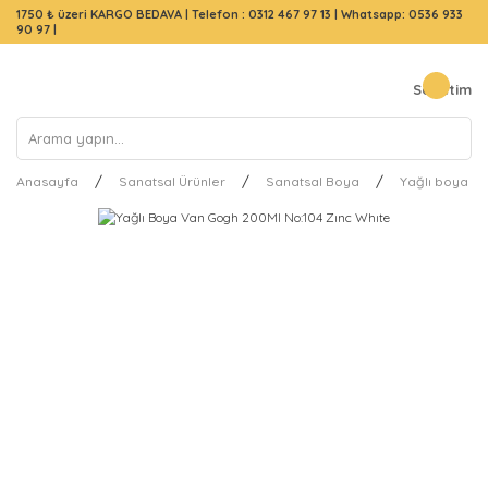
1750 ₺ üzeri KARGO BEDAVA |
Telefon : 0312 467 97 13
|
Whatsapp: 0536 933
90 97
|
Sepetim
Anasayfa
Sanatsal Ürünler
Sanatsal Boya
Yağlı boya