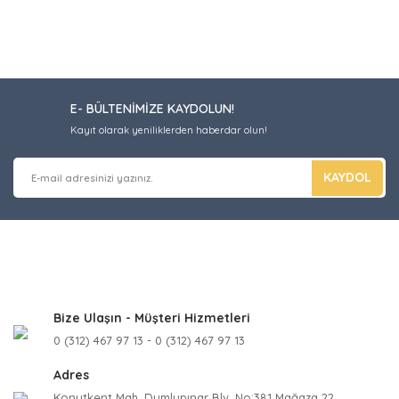
E- BÜLTENİMİZE KAYDOLUN!
Kayıt olarak yeniliklerden haberdar olun!
KAYDOL
Bize Ulaşın - Müşteri Hizmetleri
0 (312) 467 97 13 - 0 (312) 467 97 13
Adres
Konutkent Mah. Dumlupınar Blv. No:381 Mağaza 22