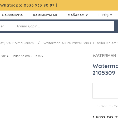
|
Whatsapp: 0536 933 90 97
|
HAKKIMIZDA
KAMPANYALAR
MAĞAZAMIZ
İLETİŞİM
estij Ve Dolma Kalem
Waterman Allure Pastel Sarı CT Roller Kalem
WATERMAN
Waterman
2105309
0 - Yorum - Y
1.570,00 