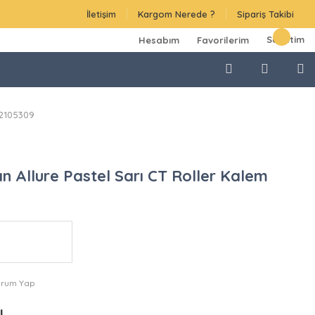
İletişim
Kargom Nerede ?
Sipariş Takibi
Sepetim
Hesabım
Favorilerim
 2105309
 Allure Pastel Sarı CT Roller Kalem
orum Yap
TL