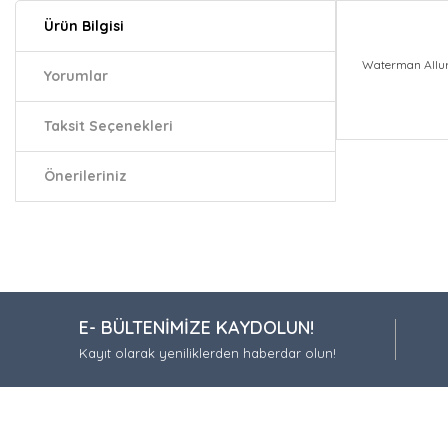
Ürün Bilgisi
Waterman Allur
Yorumlar
Taksit Seçenekleri
Bu ürünün fiy
iletebilirsiniz.
Önerileriniz
Görüş ve öneri
Ürün resmi
Ürün açıkla
Ürün bilgil
E- BÜLTENİMİZE KAYDOLUN!
Ürün fiyatı
Kayıt olarak yeniliklerden haberdar olun!
Bu ürüne be