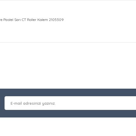
e Pastel Sarı CT Roller Kalem 2105309
at bilgisi, resim, ürün açıklamalarında ve diğer konularda yetersiz gör
Bu ürüne ilk yorumu siz y
leriniz için teşekkür ederiz.
 kalitesiz, bozuk veya görüntülenemiyor.
Yorum Yaz
masında eksik bilgiler bulunuyor.
erinde hatalar bulunuyor.
 diğer sitelerden daha pahalı.
nzer farklı alternatifler olmalı.