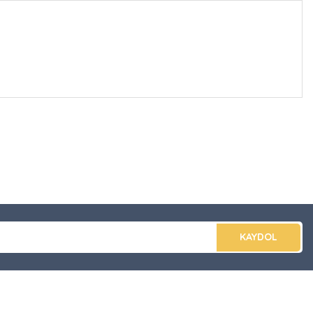
düğünüz noktaları öneri formunu kullanarak tarafımıza
apın!
KAYDOL