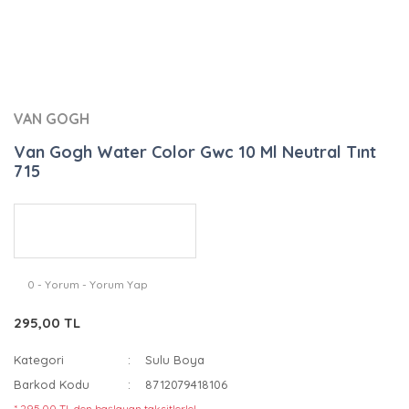
VAN GOGH
Van Gogh Water Color Gwc 10 Ml Neutral Tınt
715
0 - Yorum - Yorum Yap
295,00 TL
Kategori
Sulu Boya
Barkod Kodu
8712079418106
* 295,00 TL den başlayan taksitlerle!