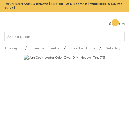
1750 ₺ üzeri KARGO BEDAVA |
Telefon : 0312 467 97 13
|
Whatsapp: 0536 933
90 97
|
Sepetim
Anasayfa
Sanatsal Ürünler
Sanatsal Boya
Sulu Boya