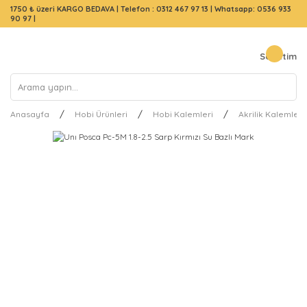
1750 ₺ üzeri KARGO BEDAVA |
Telefon : 0312 467 97 13
|
Whatsapp: 0536 933
90 97
|
Sepetim
Anasayfa
Hobi Ürünleri
Hobi Kalemleri
Akrilik Kalemler