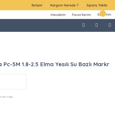
İletişim
Kargom Nerede ?
Sipariş Takibi
Sepetim
Hesabım
Favorilerim
 Pc-5M 1.8-2.5 Elma Yesılı Su Bazlı Markr
orum Yap