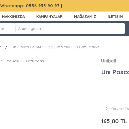
|
Whatsapp: 0536 933 90 97
|
HAKKIMIZDA
KAMPANYALAR
MAĞAZAMIZ
İLETİŞİM
r
Unı Posca Pc-5M 1.8-2.5 Elma Yesılı Su Bazlı Markr
Uniball
Unı Posca
0 - Yorum - Y
165,00 TL