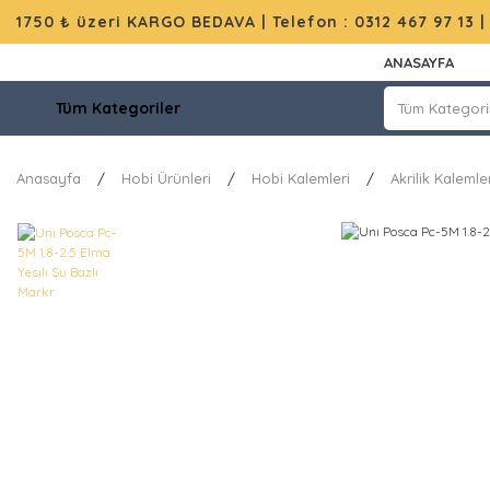
1750 ₺ üzeri KARGO BEDAVA |
Telefon : 0312 467 97 13
ANASAYFA
Tüm Kategoriler
Anasayfa
Hobi Ürünleri
Hobi Kalemleri
Akrilik Kalemle