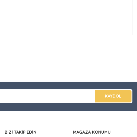
düğünüz noktaları öneri formunu kullanarak tarafımıza
apın!
KAYDOL
BİZİ TAKİP EDİN
MAĞAZA KONUMU