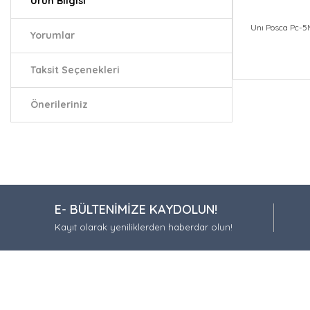
Ürün Bilgisi
Unı Posca Pc-5M
Yorumlar
Taksit Seçenekleri
Bu ürünün fiy
iletebilirsiniz.
Önerileriniz
Görüş ve öneri
Ürün resmi
Ürün açıkla
Ürün bilgil
E- BÜLTENİMİZE KAYDOLUN!
Ürün fiyatı
Kayıt olarak yeniliklerden haberdar olun!
Bu ürüne be