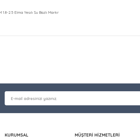
 1.8-2.5 Elma Yesılı Su Bazlı Markr
at bilgisi, resim, ürün açıklamalarında ve diğer konularda yetersiz gör
Bu ürüne ilk yorumu siz y
leriniz için teşekkür ederiz.
 kalitesiz, bozuk veya görüntülenemiyor.
Yorum Yaz
masında eksik bilgiler bulunuyor.
erinde hatalar bulunuyor.
 diğer sitelerden daha pahalı.
nzer farklı alternatifler olmalı.
KURUMSAL
MÜŞTERİ HİZMETLERİ