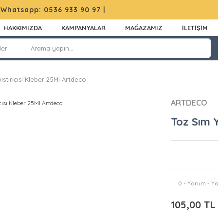
|
Whatsapp: 0536 933 90 97
|
HAKKIMIZDA
KAMPANYALAR
MAĞAZAMIZ
İLETİŞİM
ıstırıcısı Kleber 25Ml Artdeco
ARTDECO
Toz Sım Y
0 - Yorum - Y
105,00 TL