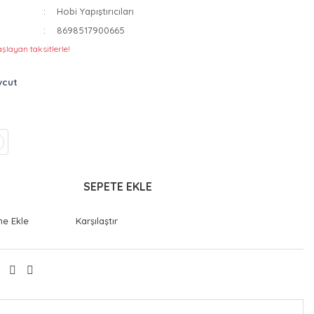
Hobi Yapıştırıcıları
8698517900665
şlayan taksitlerle!
vcut
SEPETE EKLE
Karşılaştır