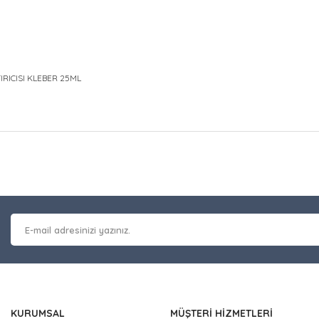
IRICISI KLEBER 25ML
at bilgisi, resim, ürün açıklamalarında ve diğer konularda yetersiz gör
Bu ürüne ilk yorumu siz y
leriniz için teşekkür ederiz.
 kalitesiz, bozuk veya görüntülenemiyor.
Yorum Yaz
masında eksik bilgiler bulunuyor.
erinde hatalar bulunuyor.
 diğer sitelerden daha pahalı.
nzer farklı alternatifler olmalı.
KURUMSAL
MÜŞTERİ HİZMETLERİ