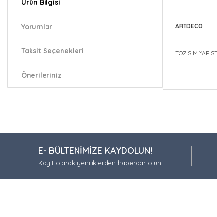
Ürün Bilgisi
Yorumlar
ARTDECO
Taksit Seçenekleri
TOZ SIM YAPIST
Önerileriniz
Bu ürünün fiy
iletebilirsiniz.
Görüş ve öneri
Ürün resmi
E- BÜLTENİMİZE KAYDOLUN!
Ürün açıkla
Kayıt olarak yeniliklerden haberdar olun!
Ürün bilgil
Ürün fiyatı
Bu ürüne be