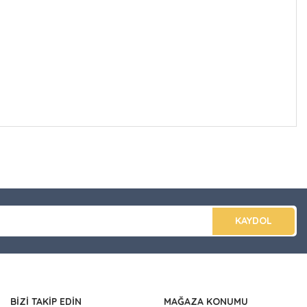
düğünüz noktaları öneri formunu kullanarak tarafımıza
apın!
KAYDOL
BİZİ TAKİP EDİN
MAĞAZA KONUMU