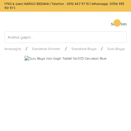
1750 ₺ üzeri KARGO BEDAVA |
Telefon : 0312 467 97 13
|
Whatsapp: 0536 933
90 97
|
Sepetim
Anasayfa
Sanatsal Ürünler
Sanatsal Boya
Sulu Boya