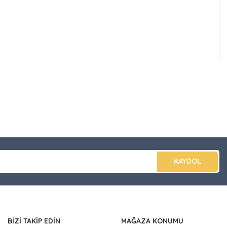
düğünüz noktaları öneri formunu kullanarak tarafımıza
apın!
KAYDOL
BİZİ TAKİP EDİN
MAĞAZA KONUMU