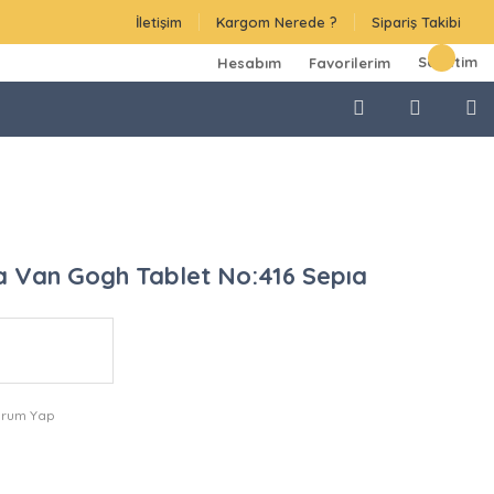
İletişim
Kargom Nerede ?
Sipariş Takibi
Sepetim
Hesabım
Favorilerim
a Van Gogh Tablet No:416 Sepıa
orum Yap