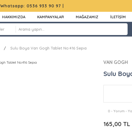
|
Whatsapp: 0536 933 90 97
|
HAKKIMIZDA
KAMPANYALAR
MAĞAZAMIZ
İLETİŞİM
Sulu Boya Van Gogh Tablet No:416 Sepıa
VAN GOGH
Sulu Boy
0 - Yorum - Y
165,00 TL