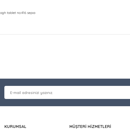
ogh tablet no:416 sepıa
at bilgisi, resim, ürün açıklamalarında ve diğer konularda yetersiz gör
Bu ürüne ilk yorumu siz y
leriniz için teşekkür ederiz.
 kalitesiz, bozuk veya görüntülenemiyor.
Yorum Yaz
masında eksik bilgiler bulunuyor.
erinde hatalar bulunuyor.
 diğer sitelerden daha pahalı.
nzer farklı alternatifler olmalı.
KURUMSAL
MÜŞTERİ HİZMETLERİ