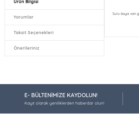
Ürün Bilgisi
Sulu boya van g
Yorumlar
Taksit Seçenekleri
Bu ürünün fiy
iletebilirsiniz.
Önerileriniz
Görüş ve öneri
Ürün resmi
Ürün açıkla
Ürün bilgil
E- BÜLTENİMİZE KAYDOLUN!
Ürün fiyatı
Kayıt olarak yeniliklerden haberdar olun!
Bu ürüne be