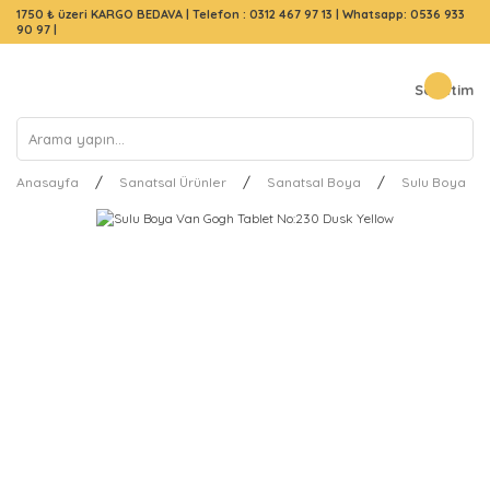
1750 ₺ üzeri KARGO BEDAVA |
Telefon : 0312 467 97 13
|
Whatsapp: 0536 933
90 97
|
Sepetim
Anasayfa
Sanatsal Ürünler
Sanatsal Boya
Sulu Boya