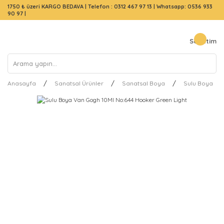
1750 ₺ üzeri KARGO BEDAVA |
Telefon : 0312 467 97 13
|
Whatsapp: 0536 933
90 97
|
Sepetim
Anasayfa
Sanatsal Ürünler
Sanatsal Boya
Sulu Boya