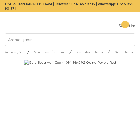
1750 ₺ üzeri KARGO BEDAVA |
Telefon : 0312 467 97 13
|
Whatsapp: 0536 933
90 97
|
Sepetim
Anasayfa
Sanatsal Ürünler
Sanatsal Boya
Sulu Boya