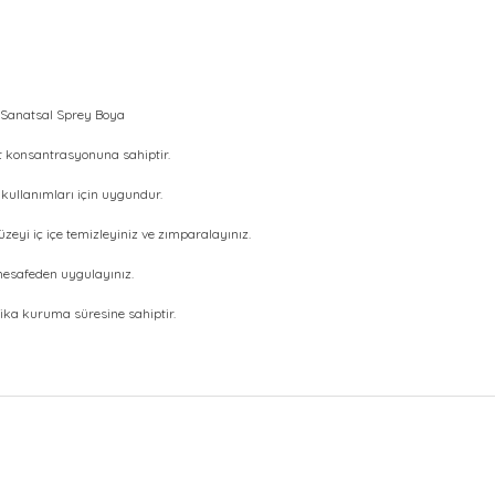
Sanatsal Sprey Boya
 konsantrasyonuna sahiptir.
 kullanımları için uygundur.
eyi iç içe temizleyiniz ve zımparalayınız.
esafeden uygulayınız.
ka kuruma süresine sahiptir.
at bilgisi, resim, ürün açıklamalarında ve diğer konularda yetersiz gör
Bu ürüne ilk yorumu siz y
leriniz için teşekkür ederiz.