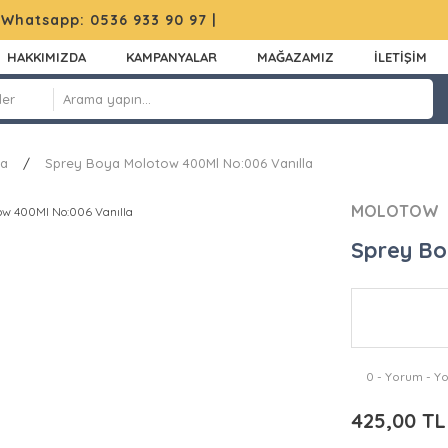
|
Whatsapp: 0536 933 90 97
|
HAKKIMIZDA
KAMPANYALAR
MAĞAZAMIZ
İLETİŞİM
ya
Sprey Boya Molotow 400Ml No:006 Vanılla
MOLOTOW
Sprey Bo
0 - Yorum - Y
425,00 TL