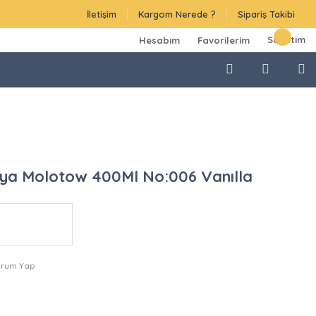
İletişim
Kargom Nerede ?
Sipariş Takibi
Sepetim
Hesabım
Favorilerim
ya Molotow 400Ml No:006 Vanılla
orum Yap