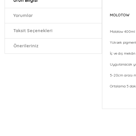
Ürün Bilgisi
Yorumlar
MOLOTOW
Taksit Seçenekleri
Molotow 400ml 
Yüksek pigment
Önerileriniz
İç ve dış mekân
Uygulanacak yüz
5-20cm arası m
Ortalama 5 daki
Bu ürünün fiy
iletebilirsiniz.
Görüş ve öneri