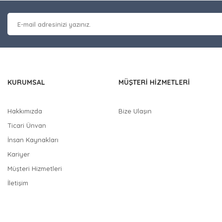
 kalitesiz, bozuk veya görüntülenemiyor.
Yorum Yaz
masında eksik bilgiler bulunuyor.
erinde hatalar bulunuyor.
 diğer sitelerden daha pahalı.
nzer farklı alternatifler olmalı.
KURUMSAL
MÜŞTERİ HİZMETLERİ
Hakkımızda
Bize Ulaşın
Ticari Ünvan
Gönder
İnsan Kaynakları
Kariyer
Müşteri Hizmetleri
İletişim