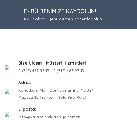
Ürün resmi
E- BÜLTENİMİZE KAYDOLUN!
Ürün açıkla
Kayıt olarak yeniliklerden haberdar olun!
Ürün bilgil
Ürün fiyatı
Bu ürüne be
Bize Ulaşın - Müşteri Hizmetleri
0 (312) 467 97 13 - 0 (312) 467 97 13
Adres
Konutkent Mah. Dumlupınar Blv. No:381
Mağaza 22 (Eskişehir Yolu Sisa Kule)
E-posta:
info@karakalemkirtasiye.com.tr