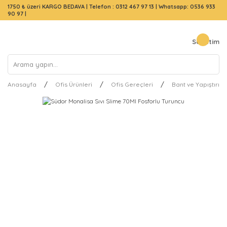
1750 ₺ üzeri KARGO BEDAVA |
Telefon : 0312 467 97 13
|
Whatsapp: 0536 933
90 97
|
Sepetim
Anasayfa
Ofis Ürünleri
Ofis Gereçleri
Bant ve Yapıştırıcı