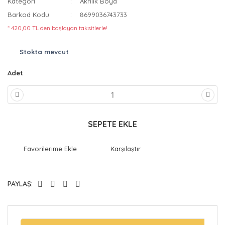
Kategori
Akrilik Boya
Barkod Kodu
8699036743733
* 420,00 TL den başlayan taksitlerle!
Stokta mevcut
Adet
SEPETE EKLE
Karşılaştır
PAYLAŞ: