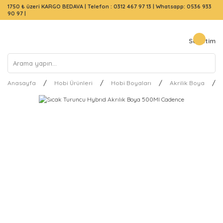
1750 ₺ üzeri KARGO BEDAVA |
Telefon : 0312 467 97 13
|
Whatsapp: 0536 933
90 97
|
Sepetim
Anasayfa
Hobi Ürünleri
Hobi Boyaları
Akrilik Boya