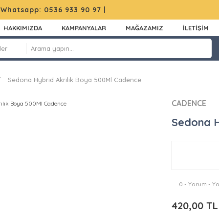
|
Whatsapp: 0536 933 90 97
|
HAKKIMIZDA
KAMPANYALAR
MAĞAZAMIZ
İLETİŞİM
Sedona Hybrıd Akrılık Boya 500Ml Cadence
CADENCE
Sedona H
0 - Yorum - Y
420,00 TL