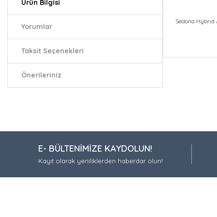
Ürün Bilgisi
Sedona Hybrıd 
Yorumlar
Taksit Seçenekleri
Bu ürünün fiy
iletebilirsiniz.
Önerileriniz
Görüş ve öneri
Ürün resmi
Ürün açıkla
Ürün bilgil
E- BÜLTENİMİZE KAYDOLUN!
Ürün fiyatı
Kayıt olarak yeniliklerden haberdar olun!
Bu ürüne be