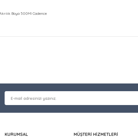
Akrılık Boya 500Ml Cadence
at bilgisi, resim, ürün açıklamalarında ve diğer konularda yetersiz gör
Bu ürüne ilk yorumu siz y
leriniz için teşekkür ederiz.
 kalitesiz, bozuk veya görüntülenemiyor.
Yorum Yaz
masında eksik bilgiler bulunuyor.
erinde hatalar bulunuyor.
 diğer sitelerden daha pahalı.
nzer farklı alternatifler olmalı.
KURUMSAL
MÜŞTERİ HİZMETLERİ