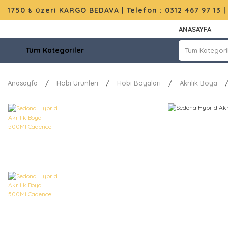
1750 ₺ üzeri KARGO BEDAVA |
Telefon : 0312 467 97 13
ANASAYFA
Tüm Kategoriler
Anasayfa
Hobi Ürünleri
Hobi Boyaları
Akrilik Boya