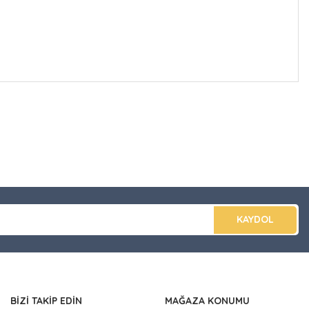
düğünüz noktaları öneri formunu kullanarak tarafımıza
apın!
KAYDOL
BİZİ TAKİP EDİN
MAĞAZA KONUMU