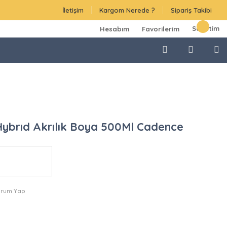
İletişim
Kargom Nerede ?
Sipariş Takibi
Sepetim
Hesabım
Favorilerim
ybrıd Akrılık Boya 500Ml Cadence
orum Yap