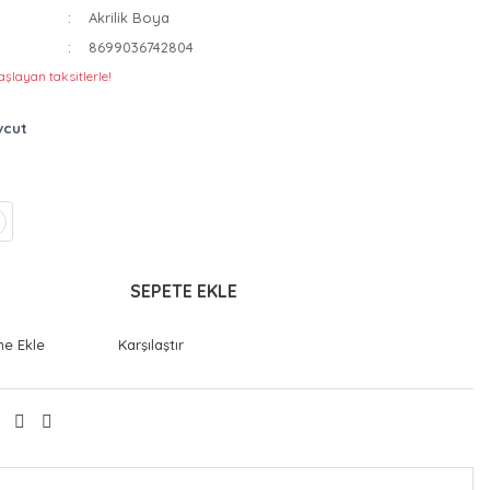
Akrilik Boya
8699036742804
şlayan taksitlerle!
vcut
SEPETE EKLE
Karşılaştır