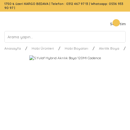
1750 ₺ üzeri KARGO BEDAVA |
Telefon : 0312 467 97 13
|
Whatsapp: 0536 933
90 97
|
Sepetim
Anasayfa
Hobi Ürünleri
Hobi Boyaları
Akrilik Boya