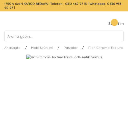
1750 ₺ üzeri KARGO BEDAVA |
Telefon : 0312 467 97 13
|
Whatsapp: 0536 933
90 97
|
Sepetim
Anasayfa
Hobi Ürünleri
Pastalar
Rich Chrome Texture Pa