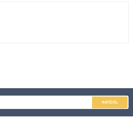
düğünüz noktaları öneri formunu kullanarak tarafımıza
apın!
KAYDOL