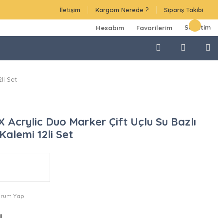
İletişim
Kargom Nerede ?
Sipariş Takibi
Sepetim
Hesabım
Favorilerim
li Set
X Acrylic Duo Marker Çift Uçlu Su Bazlı
alemi 12li Set
orum Yap
TL