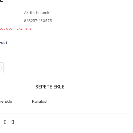
Akrilik Kalemler
8682374180575
başlayan taksitlerle!
vcut
SEPETE EKLE
Karşılaştır