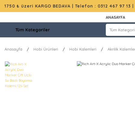
1750 ₺ üzeri KARGO BEDAVA |
Telefon : 0312 467 97 13
ANASAYFA
Tüm Kategoriler
Anasayfa
Hobi Ürünleri
Hobi Kalemleri
Akrilik Kalemle