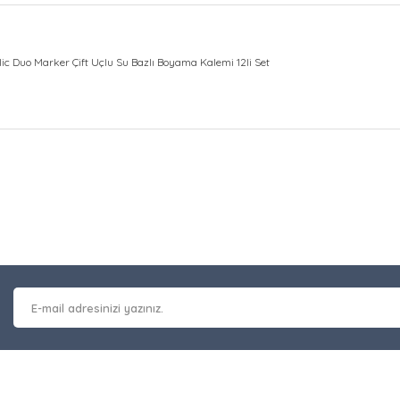
lic Duo Marker Çift Uçlu Su Bazlı Boyama Kalemi 12li Set
at bilgisi, resim, ürün açıklamalarında ve diğer konularda yetersiz gör
Bu ürüne ilk yorumu siz y
leriniz için teşekkür ederiz.
 kalitesiz, bozuk veya görüntülenemiyor.
Yorum Yaz
masında eksik bilgiler bulunuyor.
erinde hatalar bulunuyor.
 diğer sitelerden daha pahalı.
nzer farklı alternatifler olmalı.