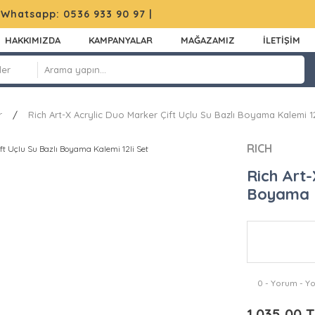
|
Whatsapp: 0536 933 90 97
|
HAKKIMIZDA
KAMPANYALAR
MAĞAZAMIZ
İLETİŞİM
r
Rich Art-X Acrylic Duo Marker Çift Uçlu Su Bazlı Boyama Kalemi 12
RICH
Rich Art-
Boyama K
0 - Yorum - Y
1.035,00 