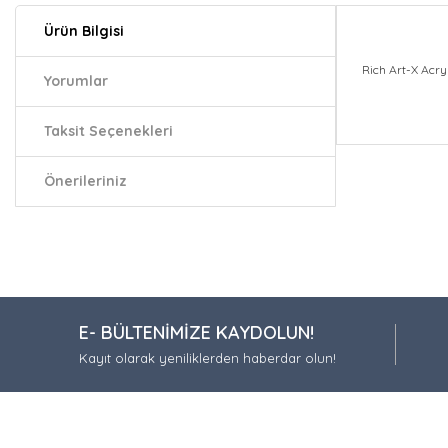
Ürün Bilgisi
Rich Art-X Acry
Yorumlar
Taksit Seçenekleri
Bu ürünün fiy
iletebilirsiniz.
Önerileriniz
Görüş ve öneri
Ürün resmi
Ürün açıkla
Ürün bilgil
E- BÜLTENİMİZE KAYDOLUN!
Ürün fiyatı
Kayıt olarak yeniliklerden haberdar olun!
Bu ürüne be