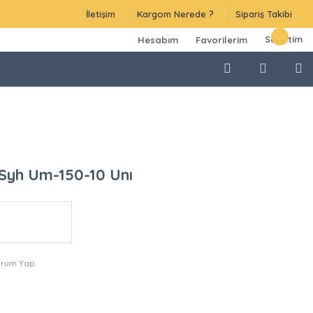
İletişim
Kargom Nerede ?
Sipariş Takibi
Sepetim
Hesabım
Favorilerim
Syh Um-150-10 Unı
orum Yap