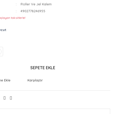
Roller Ve Jel Kalem
4902778246955
şlayan taksitlerle!
vcut
SEPETE EKLE
Karşılaştır