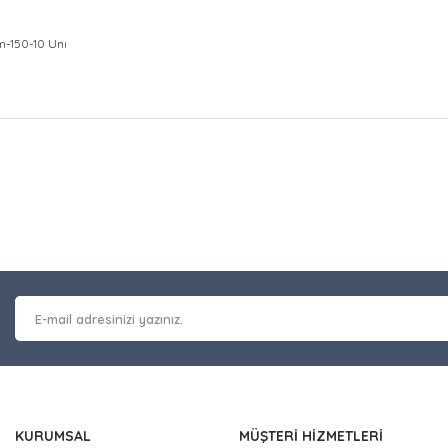
-150-10 Unı
at bilgisi, resim, ürün açıklamalarında ve diğer konularda yetersiz gör
Bu ürüne ilk yorumu siz y
leriniz için teşekkür ederiz.
 kalitesiz, bozuk veya görüntülenemiyor.
Yorum Yaz
masında eksik bilgiler bulunuyor.
erinde hatalar bulunuyor.
 diğer sitelerden daha pahalı.
nzer farklı alternatifler olmalı.
KURUMSAL
MÜŞTERİ HİZMETLERİ