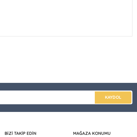
düğünüz noktaları öneri formunu kullanarak tarafımıza
apın!
KAYDOL
BİZİ TAKİP EDİN
MAĞAZA KONUMU