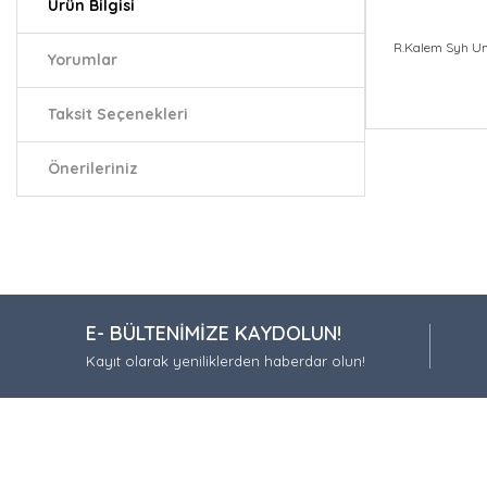
Ürün Bilgisi
R.Kalem Syh Um
Yorumlar
Taksit Seçenekleri
Bu ürünün fiy
iletebilirsiniz.
Önerileriniz
Görüş ve öneri
Ürün resmi
Ürün açıkla
Ürün bilgil
E- BÜLTENİMİZE KAYDOLUN!
Ürün fiyatı
Kayıt olarak yeniliklerden haberdar olun!
Bu ürüne be