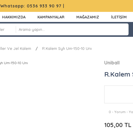
|
Whatsapp: 0536 933 90 97
|
HAKKIMIZDA
KAMPANYALAR
MAĞAZAMIZ
İLETİŞİM
ller Ve Jel Kalem
R.Kalem Syh Um-150-10 Unı
Uniball
R.Kalem 
0 - Yorum - Y
105,00 TL