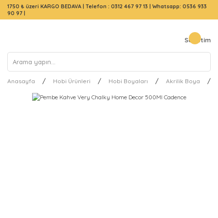
1750 ₺ üzeri KARGO BEDAVA |
Telefon : 0312 467 97 13
|
Whatsapp: 0536 933
90 97
|
Sepetim
Anasayfa
Hobi Ürünleri
Hobi Boyaları
Akrilik Boya