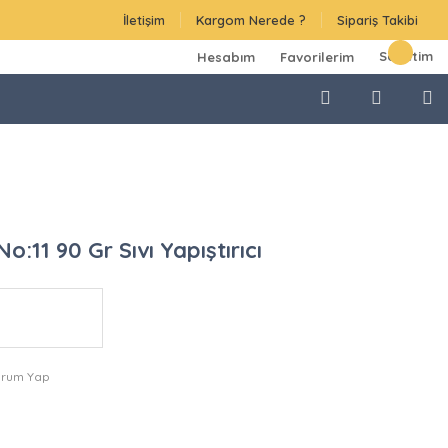
İletişim
Kargom Nerede ?
Sipariş Takibi
Sepetim
Hesabım
Favorilerim
o:11 90 Gr Sıvı Yapıştırıcı
orum Yap