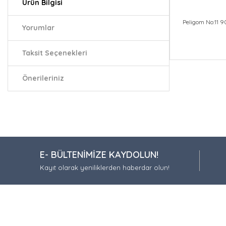
Ürün Bilgisi
Peligom No:11 90
Yorumlar
Taksit Seçenekleri
Bu ürünün fiy
iletebilirsiniz.
Önerileriniz
Görüş ve öneri
Ürün resmi
Ürün açıkla
Ürün bilgil
E- BÜLTENİMİZE KAYDOLUN!
Ürün fiyatı
Kayıt olarak yeniliklerden haberdar olun!
Bu ürüne be