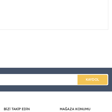
düğünüz noktaları öneri formunu kullanarak tarafımıza
apın!
KAYDOL
BİZİ TAKİP EDİN
MAĞAZA KONUMU