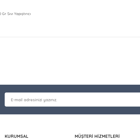
 Gr Sıvı Yapıştırıcı
at bilgisi, resim, ürün açıklamalarında ve diğer konularda yetersiz gör
Bu ürüne ilk yorumu siz y
leriniz için teşekkür ederiz.
 kalitesiz, bozuk veya görüntülenemiyor.
Yorum Yaz
masında eksik bilgiler bulunuyor.
erinde hatalar bulunuyor.
 diğer sitelerden daha pahalı.
nzer farklı alternatifler olmalı.
KURUMSAL
MÜŞTERİ HİZMETLERİ