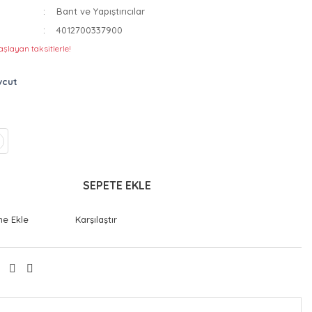
Bant ve Yapıştırıcılar
4012700337900
şlayan taksitlerle!
vcut
SEPETE EKLE
Karşılaştır