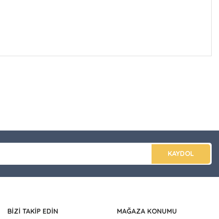
düğünüz noktaları öneri formunu kullanarak tarafımıza
apın!
KAYDOL
BİZİ TAKİP EDİN
MAĞAZA KONUMU