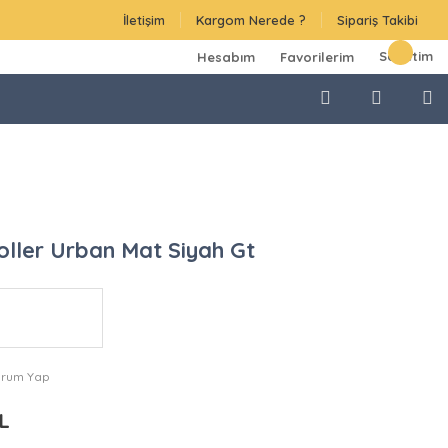
İletişim
Kargom Nerede ?
Sipariş Takibi
Sepetim
Hesabım
Favorilerim
oller Urban Mat Siyah Gt
orum Yap
TL