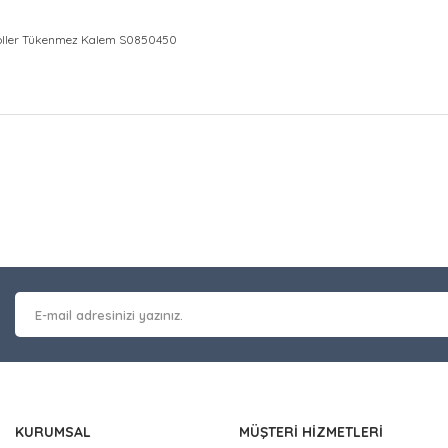
oller Tükenmez Kalem S0850450
at bilgisi, resim, ürün açıklamalarında ve diğer konularda yetersiz gör
Bu ürüne ilk yorumu siz y
leriniz için teşekkür ederiz.
 kalitesiz, bozuk veya görüntülenemiyor.
Yorum Yaz
masında eksik bilgiler bulunuyor.
erinde hatalar bulunuyor.
 diğer sitelerden daha pahalı.
nzer farklı alternatifler olmalı.
KURUMSAL
MÜŞTERİ HİZMETLERİ