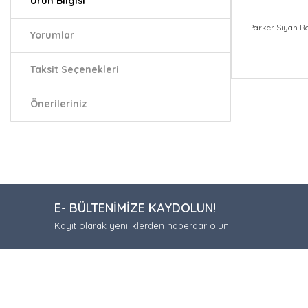
Ürün Bilgisi
Parker Siyah R
Yorumlar
Taksit Seçenekleri
Bu ürünün fiy
iletebilirsiniz.
Önerileriniz
Görüş ve öneri
Ürün resmi
Ürün açıkla
Ürün bilgil
E- BÜLTENİMİZE KAYDOLUN!
Ürün fiyatı
Kayıt olarak yeniliklerden haberdar olun!
Bu ürüne be