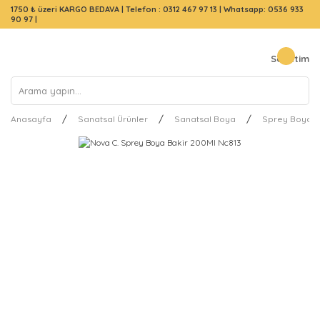
1750 ₺ üzeri KARGO BEDAVA |
Telefon : 0312 467 97 13
|
Whatsapp: 0536 933
90 97
|
Sepetim
Anasayfa
Sanatsal Ürünler
Sanatsal Boya
Sprey Boya