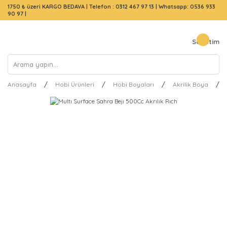
1750 ₺ üzeri KARGO BEDAVA |
Telefon : 0312 467 97 13
|
Whatsapp: 0536 933
90 97
|
Sepetim
Anasayfa
Hobi Ürünleri
Hobi Boyaları
Akrilik Boya