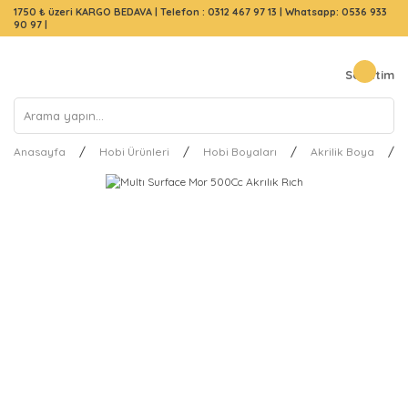
1750 ₺ üzeri KARGO BEDAVA |
Telefon : 0312 467 97 13
|
Whatsapp: 0536 933
90 97
|
Sepetim
Anasayfa
Hobi Ürünleri
Hobi Boyaları
Akrilik Boya