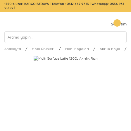
1750 ₺ üzeri KARGO BEDAVA |
Telefon : 0312 467 97 13
|
Whatsapp: 0536 933
90 97
|
Sepetim
Anasayfa
Hobi Ürünleri
Hobi Boyaları
Akrilik Boya