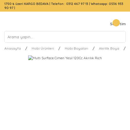
1750 ₺ üzeri KARGO BEDAVA |
Telefon : 0312 467 97 13
|
Whatsapp: 0536 933
90 97
|
Sepetim
Anasayfa
Hobi Ürünleri
Hobi Boyaları
Akrilik Boya