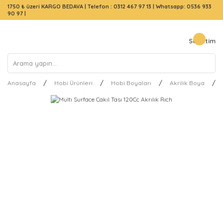
1750 ₺ üzeri KARGO BEDAVA |
Telefon : 0312 467 97 13
|
Whatsapp: 0536 933
90 97
|
Sepetim
Anasayfa
Hobi Ürünleri
Hobi Boyaları
Akrilik Boya