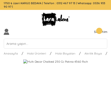
1750 ₺ üzeri KARGO BEDAVA |
Telefon : 0312 467 97 13
|
Whatsapp: 0536 933
90 97
|
Sepetim
Anasayfa
Hobi Ürünleri
Hobi Boyaları
Akrilik Boya