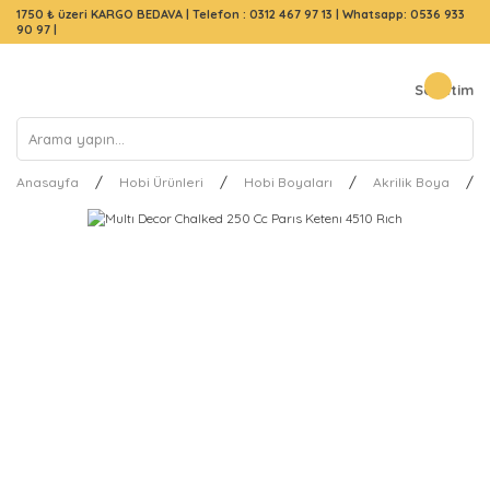
1750 ₺ üzeri KARGO BEDAVA |
Telefon : 0312 467 97 13
|
Whatsapp: 0536 933
90 97
|
Sepetim
Anasayfa
Hobi Ürünleri
Hobi Boyaları
Akrilik Boya