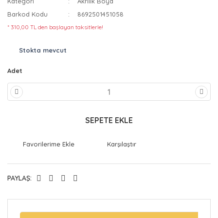
Kategori
Akrilik Boya
Barkod Kodu
8692501451058
* 310,00 TL den başlayan taksitlerle!
Stokta mevcut
Adet
SEPETE EKLE
Karşılaştır
PAYLAŞ: