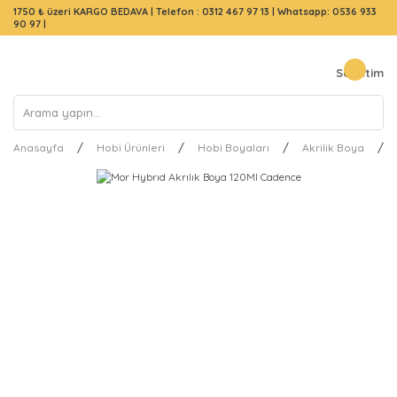
1750 ₺ üzeri KARGO BEDAVA |
Telefon : 0312 467 97 13
|
Whatsapp: 0536 933
90 97
|
Sepetim
Anasayfa
Hobi Ürünleri
Hobi Boyaları
Akrilik Boya