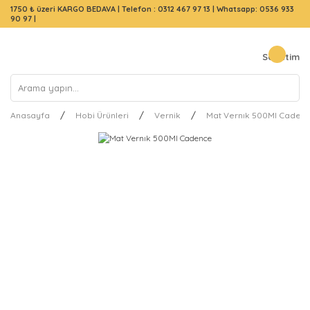
1750 ₺ üzeri KARGO BEDAVA |
Telefon : 0312 467 97 13
|
Whatsapp: 0536 933
90 97
|
Sepetim
Anasayfa
Hobi Ürünleri
Vernik
Mat Vernık 500Ml Caden