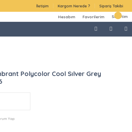
İletişim
Kargom Nerede ?
Sipariş Takibi
Sepetim
Hesabım
Favorilerim
brant Polycolor Cool Sılver Grey
6
orum Yap