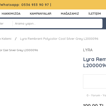
|
Whatsapp: 0536 933 90 97
|
HAKKIMIZDA
KAMPANYALAR
MAĞAZAMIZ
İLETİŞİM
 Kalemi
Lyra Rembrant Polycolor Cool Sılver Grey L2000096
LYRA
Lyra Rem
L200009
0 - Yorum - Y
100,00 TL