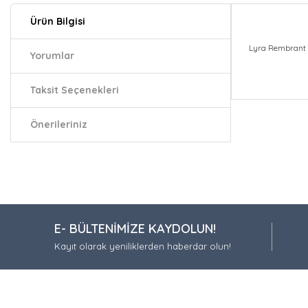
Ürün Bilgisi
Lyra Rembrant 
Yorumlar
Taksit Seçenekleri
Bu ürünün fiy
iletebilirsiniz.
Önerileriniz
Görüş ve öneri
Ürün resmi
Ürün açıkla
Ürün bilgil
E- BÜLTENİMİZE KAYDOLUN!
Ürün fiyatı
Kayıt olarak yeniliklerden haberdar olun!
Bu ürüne be