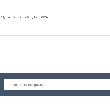
Polycolor Cool Sılver Grey L2000096
at bilgisi, resim, ürün açıklamalarında ve diğer konularda yetersiz gör
Bu ürüne ilk yorumu siz y
leriniz için teşekkür ederiz.
 kalitesiz, bozuk veya görüntülenemiyor.
Yorum Yaz
masında eksik bilgiler bulunuyor.
erinde hatalar bulunuyor.
 diğer sitelerden daha pahalı.
nzer farklı alternatifler olmalı.