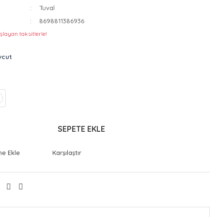
Tuval
8698811386936
şlayan taksitlerle!
vcut
SEPETE EKLE
Karşılaştır