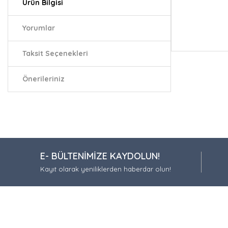
Ürün Bilgisi
Yorumlar
Taksit Seçenekleri
Bu ürünün fiy
iletebilirsiniz.
Görüş ve öneri
Önerileriniz
Ürün resmi
Ürün açıkla
Ürün bilgil
Ürün fiyatı
E- BÜLTENİMİZE KAYDOLUN!
Bu ürüne be
Kayıt olarak yeniliklerden haberdar olun!