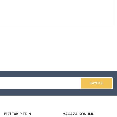
düğünüz noktaları öneri formunu kullanarak tarafımıza
apın!
KAYDOL
BİZİ TAKİP EDİN
MAĞAZA KONUMU