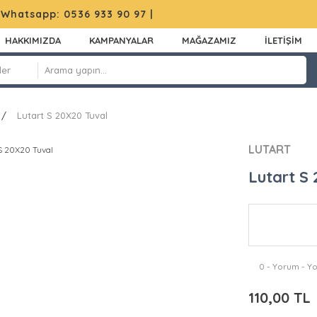
|
Whatsapp: 0536 933 90 97
|
HAKKIMIZDA
KAMPANYALAR
MAĞAZAMIZ
İLETİŞİM
Lutart S 20X20 Tuval
LUTART
Lutart S
0 - Yorum - Y
110,00 TL