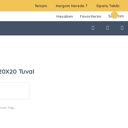
İletişim
Kargom Nerede ?
Sipariş Takibi
Sepetim
Hesabım
Favorilerim
 20X20 Tuval
orum Yap