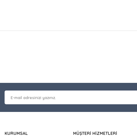
at bilgisi, resim, ürün açıklamalarında ve diğer konularda yetersiz gör
Bu ürüne ilk yorumu siz y
leriniz için teşekkür ederiz.
 kalitesiz, bozuk veya görüntülenemiyor.
Yorum Yaz
masında eksik bilgiler bulunuyor.
erinde hatalar bulunuyor.
 diğer sitelerden daha pahalı.
nzer farklı alternatifler olmalı.
KURUMSAL
MÜŞTERİ HİZMETLERİ
Gönder