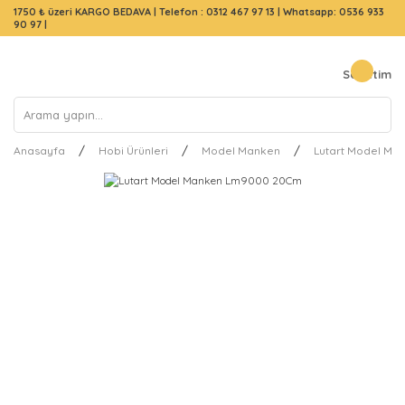
1750 ₺ üzeri KARGO BEDAVA |
Telefon : 0312 467 97 13
|
Whatsapp: 0536 933
90 97
|
Sepetim
Anasayfa
Hobi Ürünleri
Model Manken
Lutart Model M