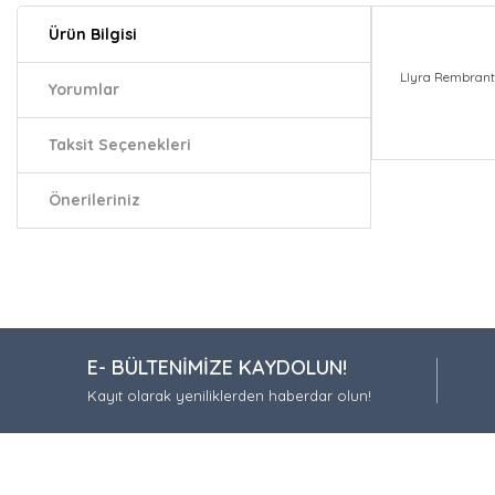
Ürün Bilgisi
Llyra Rembrant
Yorumlar
Taksit Seçenekleri
Bu ürünün fiy
iletebilirsiniz.
Önerileriniz
Görüş ve öneri
Ürün resmi
Ürün açıkla
Ürün bilgil
E- BÜLTENİMİZE KAYDOLUN!
Ürün fiyatı
Kayıt olarak yeniliklerden haberdar olun!
Bu ürüne be