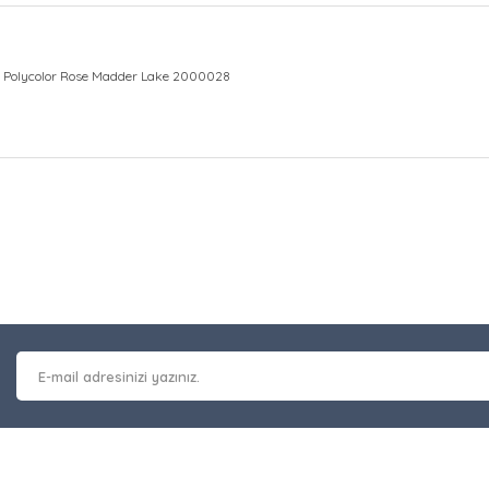
 Polycolor Rose Madder Lake 2000028
at bilgisi, resim, ürün açıklamalarında ve diğer konularda yetersiz gör
Bu ürüne ilk yorumu siz y
leriniz için teşekkür ederiz.
 kalitesiz, bozuk veya görüntülenemiyor.
Yorum Yaz
masında eksik bilgiler bulunuyor.
erinde hatalar bulunuyor.
 diğer sitelerden daha pahalı.
nzer farklı alternatifler olmalı.