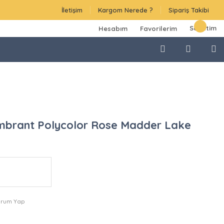
İletişim
Kargom Nerede ?
Sipariş Takibi
Sepetim
Hesabım
Favorilerim
mbrant Polycolor Rose Madder Lake
orum Yap