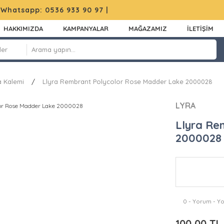
|
Whatsapp: 0536 933 90 97
|
HAKKIMIZDA
KAMPANYALAR
MAĞAZAMIZ
İLETİŞİM
 Kalemi
Llyra Rembrant Polycolor Rose Madder Lake 2000028
LYRA
Llyra Re
2000028
0 - Yorum - Y
100,00 TL