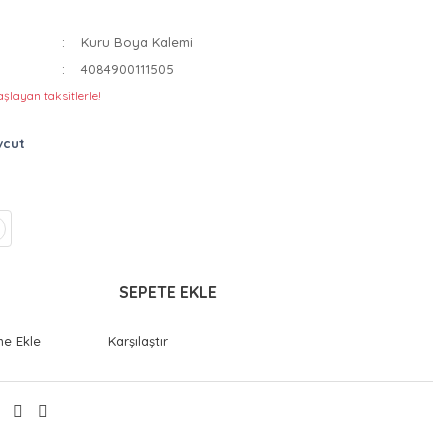
Kuru Boya Kalemi
4084900111505
şlayan taksitlerle!
vcut
SEPETE EKLE
Karşılaştır