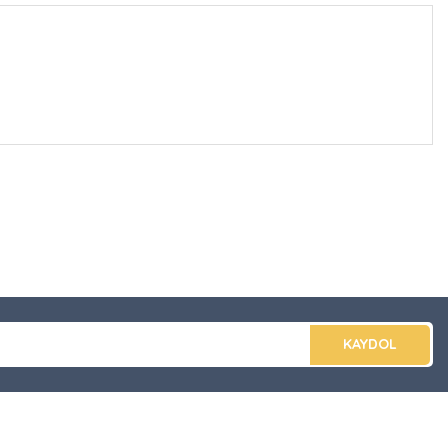
düğünüz noktaları öneri formunu kullanarak tarafımıza
apın!
KAYDOL